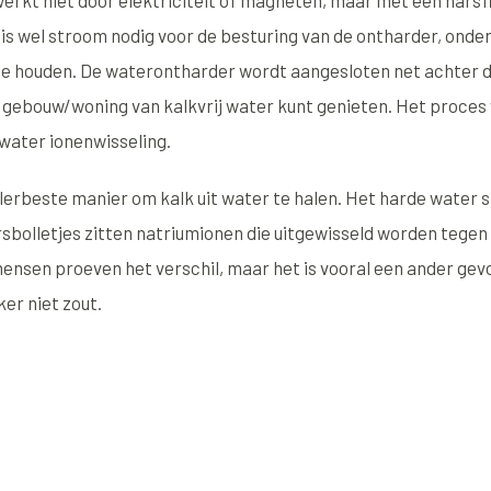
rkt niet door elektriciteit of magneten, maar met een harsfi
r is wel stroom nodig voor de besturing van de ontharder, ond
ij te houden. De waterontharder wordt aangesloten net achter
e gebouw/woning van kalkvrij water kunt genieten. Het proce
 water ionenwisseling.
allerbeste manier om kalk uit water te halen. Het harde water 
rsbolletjes zitten natriumionen die uitgewisseld worden tegen
nsen proeven het verschil, maar het is vooral een ander gevoe
er niet zout.