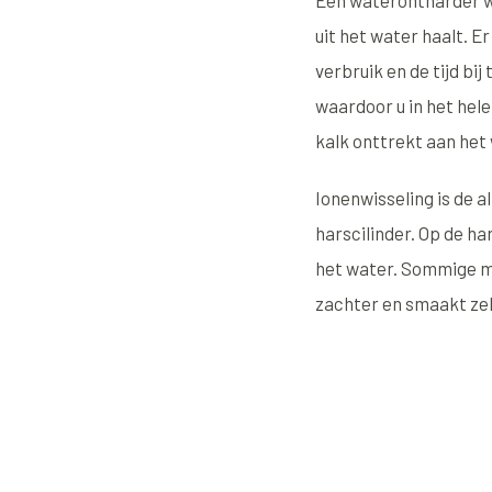
Een waterontharder we
uit het water haalt. E
verbruik en de tijd b
waardoor u in het hel
kalk onttrekt aan het
Ionenwisseling is de 
harscilinder. Op de ha
het water. Sommige me
zachter en smaakt zek
AquaStar