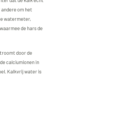
lter dat de kalk echt
er andere om het
 de watermeter,
s waarmee de hars de
stroomt door de
 de calciumionen in
l. Kalkvrij water is