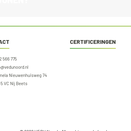
ACT
CERTIFICERINGEN
2 566 775
o@vedunoord.nl
ela Nieuwenhuisweg 74
5 VC Nij Beets
book
nstagram