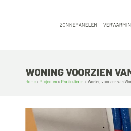
Skip
to
content
ZONNEPANELEN
VERWARMI
WONING VOORZIEN V
Home
»
Projecten
»
Particulieren
»
Woning voorzien van Vl