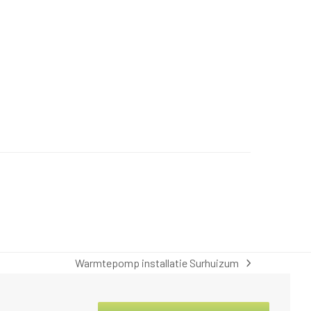
Warmtepomp installatie Surhuizum
next
post: