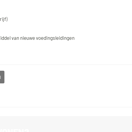
ijf)
ddel van nieuwe voedingsleidingen
l
 WONEN?