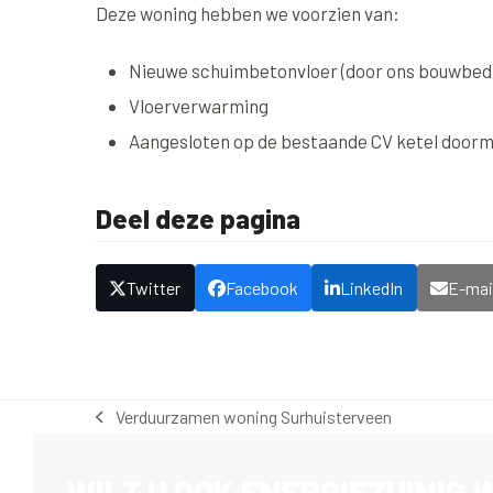
Deze woning hebben we voorzien van:
Nieuwe schuimbetonvloer (door ons bouwbedr
Vloerverwarming
Aangesloten op de bestaande CV ketel doormi
Deel deze pagina
Twitter
Facebook
LinkedIn
E-mai
Verduurzamen woning Surhuisterveen
previous
post:
WILT U OOK ENERGIEZUINIG