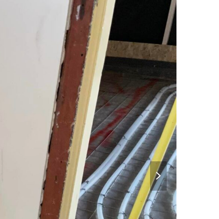
next
slide