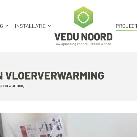
NG
INSTALLATIE
PROJEC
AN VLOERVERWARMING
oerverwarming