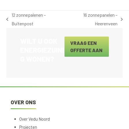
12 zonnepalenen –
16 zonnepanelen –
previous
next
Buitenpost
Heerenveen
post:
post:
WILT U OOK
VRAAG EEN
ENERGIEZUINI
OFFERTE AAN
G WONEN?
OVER ONS
Over Vedu Noord
Projecten