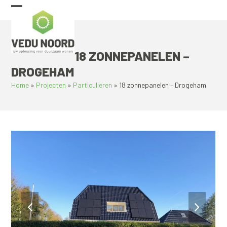
Skip
Open
Close
to
content
mobile
mobile
menu
menu
18 ZONNEPANELEN –
DROGEHAM
Home
»
Projecten
»
Particulieren
»
18 zonnepanelen – Drogeham
previous
next
slide
slide