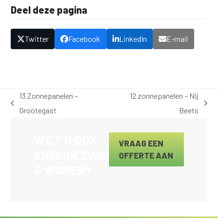
Deel deze pagina
Twitter
Facebook
LinkedIn
E-mail
13 Zonnepanelen –
12 zonnepanelen – Nij
previous
next
Grootegast
Beets
post:
post:
WILT U OOK
VRAAG EEN
ENERGIEZUINI
OFFERTE AAN
G WONEN?