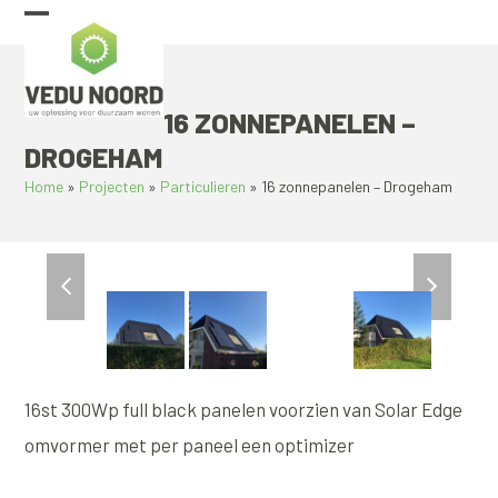
Skip
Open
Close
to
content
mobile
mobile
menu
menu
16 ZONNEPANELEN –
DROGEHAM
Home
»
Projecten
»
Particulieren
»
16 zonnepanelen – Drogeham
previous
next
slide
slide
16st 300Wp full black panelen voorzien van Solar Edge
omvormer met per paneel een optimizer