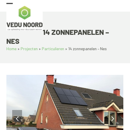
Skip
Open
Close
to
content
mobile
mobile
menu
menu
14 ZONNEPANELEN –
NES
Home
»
Projecten
»
Particulieren
»
14 zonnepanelen – Nes
previous
next
slide
slide