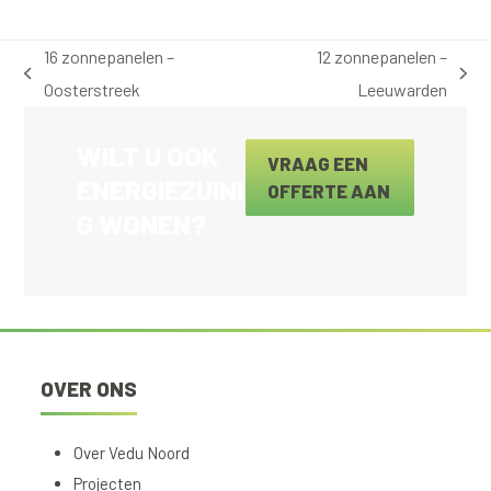
16 zonnepanelen –
12 zonnepanelen –
previous
next
Oosterstreek
Leeuwarden
post:
post:
WILT U OOK
VRAAG EEN
ENERGIEZUINI
OFFERTE AAN
G WONEN?
OVER ONS
Over Vedu Noord
Projecten